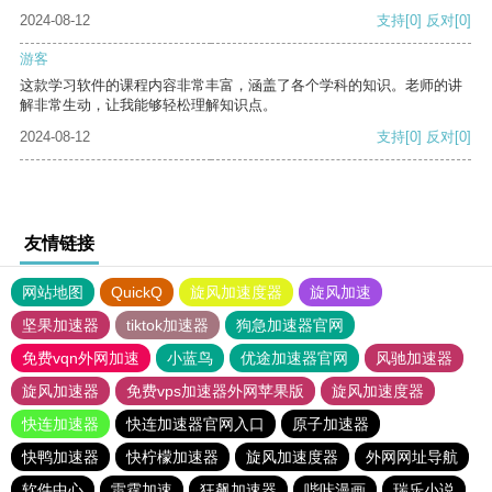
2024-08-12
支持
[0]
反对
[0]
游客
这款学习软件的课程内容非常丰富，涵盖了各个学科的知识。老师的讲
解非常生动，让我能够轻松理解知识点。
2024-08-12
支持
[0]
反对
[0]
友情链接
网站地图
QuickQ
旋风加速度器
旋风加速
坚果加速器
tiktok加速器
狗急加速器官网
免费vqn外网加速
小蓝鸟
优途加速器官网
风驰加速器
旋风加速器
免费vps加速器外网苹果版
旋风加速度器
快连加速器
快连加速器官网入口
原子加速器
快鸭加速器
快柠檬加速器
旋风加速度器
外网网址导航
软件中心
雷霆加速
狂飙加速器
哔咔漫画
瑞乐小说