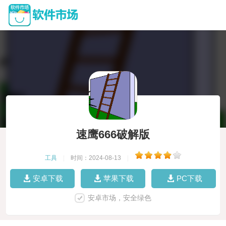
速鹰666破解版
工具
|
时间：2024-08-13
|
安卓下载
苹果下载
PC下载
安卓市场，安全绿色