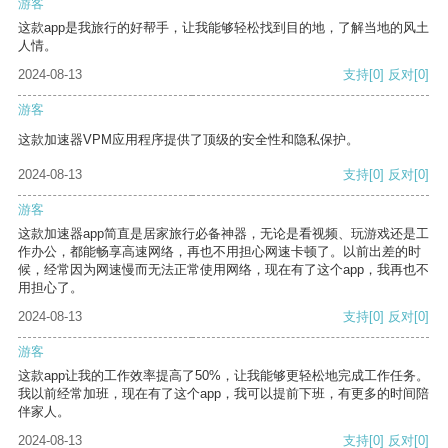
游客
这款app是我旅行的好帮手，让我能够轻松找到目的地，了解当地的风土
人情。
2024-08-13
支持
[0]
反对
[0]
游客
这款加速器VPM应用程序提供了顶级的安全性和隐私保护。
2024-08-13
支持
[0]
反对
[0]
游客
这款加速器app简直是居家旅行必备神器，无论是看视频、玩游戏还是工
作办公，都能畅享高速网络，再也不用担心网速卡顿了。以前出差的时
候，经常因为网速慢而无法正常使用网络，现在有了这个app，我再也不
用担心了。
2024-08-13
支持
[0]
反对
[0]
游客
这款app让我的工作效率提高了50%，让我能够更轻松地完成工作任务。
我以前经常加班，现在有了这个app，我可以提前下班，有更多的时间陪
伴家人。
2024-08-13
支持
[0]
反对
[0]