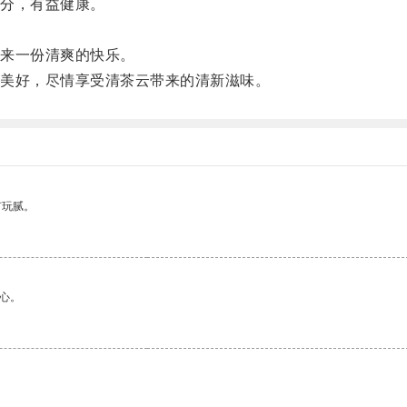
分，有益健康。
。
来一份清爽的快乐。
美好，尽情享受清茶云带来的清新滋味。
有玩腻。
心。