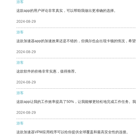
游客
这款app的用户评论非常真实，可以帮助我做出更准确的选择。
2024-08-29
游客
这款加速器app的加速效果还是不错的，但偶尔也会出现卡顿的情况，希
2024-08-29
游客
这款软件的价格非常实惠，值得推荐。
2024-08-29
游客
这款app让我的工作效率提高了50%，让我能够更轻松地完成工作任务。
2024-08-29
游客
这款加速器VPM应用程序可以给你提供全球覆盖和最高安全性的连接。