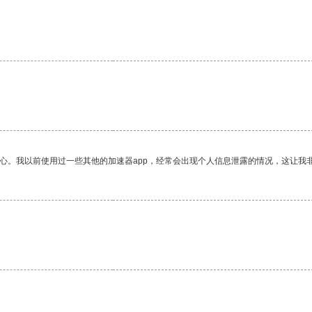
放心。我以前使用过一些其他的加速器app，经常会出现个人信息泄露的情况，这让我