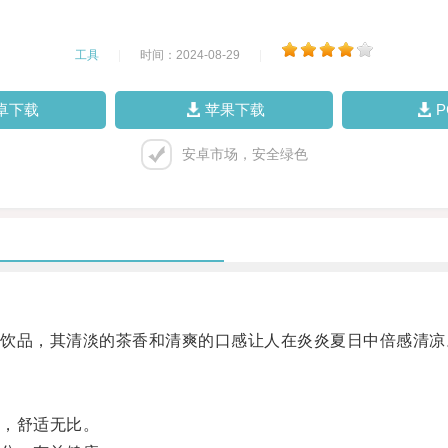
工具
|
时间：2024-08-29
|
卓下载
苹果下载
安卓市场，安全绿色
品，其清淡的茶香和清爽的口感让人在炎炎夏日中倍感清凉
，舒适无比。