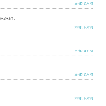
支持
[0]
反对
[0]
能快速上手。
支持
[0]
反对
[0]
支持
[0]
反对
[0]
支持
[0]
反对
[0]
支持
[0]
反对
[0]