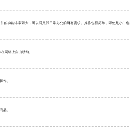
软件的功能非常强大，可以满足我日常办公的所有需求。操作也很简单，即使是小白也
你在网络上自由移动。
悉操作。
的商品。