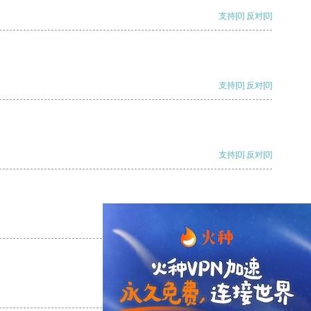
支持
[0]
反对
[0]
支持
[0]
反对
[0]
支持
[0]
反对
[0]
支持
[0]
反对
[0]
支持
[0]
反对
[0]