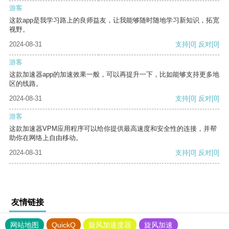
游客
这款app是我学习路上的良师益友，让我能够随时随地学习新知识，拓宽
视野。
2024-08-31
支持
[0]
反对
[0]
游客
这款加速器app的加速效果一般，可以再提升一下，比如能够支持更多地
区的线路。
2024-08-31
支持
[0]
反对
[0]
游客
这款加速器VPM应用程序可以给你提供最高速度和安全性的连接，并帮
助你在网络上自由移动。
2024-08-31
支持
[0]
反对
[0]
友情链接
网站地图
QuickQ
旋风加速度器
旋风加速