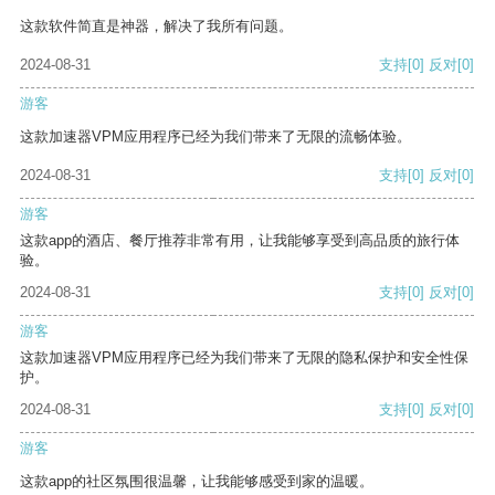
这款软件简直是神器，解决了我所有问题。
2024-08-31
支持
[0]
反对
[0]
游客
这款加速器VPM应用程序已经为我们带来了无限的流畅体验。
2024-08-31
支持
[0]
反对
[0]
游客
这款app的酒店、餐厅推荐非常有用，让我能够享受到高品质的旅行体
验。
2024-08-31
支持
[0]
反对
[0]
游客
这款加速器VPM应用程序已经为我们带来了无限的隐私保护和安全性保
护。
2024-08-31
支持
[0]
反对
[0]
游客
这款app的社区氛围很温馨，让我能够感受到家的温暖。