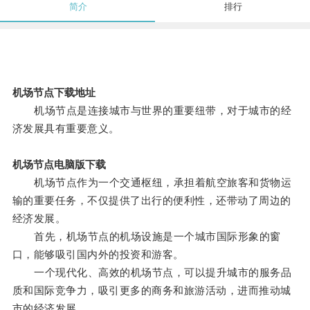
简介
排行
机场节点下载地址
机场节点是连接城市与世界的重要纽带，对于城市的经
济发展具有重要意义。
机场节点电脑版下载
机场节点作为一个交通枢纽，承担着航空旅客和货物运
输的重要任务，不仅提供了出行的便利性，还带动了周边的
经济发展。
首先，机场节点的机场设施是一个城市国际形象的窗
口，能够吸引国内外的投资和游客。
一个现代化、高效的机场节点，可以提升城市的服务品
质和国际竞争力，吸引更多的商务和旅游活动，进而推动城
市的经济发展。