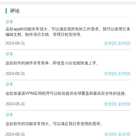
评论
游客
这款app的功能非常强大，可以满足我所有的工作需求。我可以使用它来
编辑文档、制作演示文稿、管理日程安排等。
2024-08-31
支持
[0]
反对
[0]
游客
这款软件的操作非常简单，即使是小白也能快速上手。
2024-08-31
支持
[0]
反对
[0]
游客
这款加速器VPM应用程序可以给你提供全球覆盖和最高安全性的连接。
2024-08-31
支持
[0]
反对
[0]
游客
这款软件的功能非常强大，可以满足我日常使用的需求。
2024-08-31
支持
[0]
反对
[0]