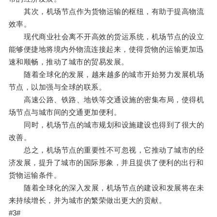
其次，机场节点作为货物运输的枢纽，有助于提高物流
效率。
现代商业社会离不开高效的货运系统，机场节点的设立
能够便捷地将境内外物流连接起来，使得货物的运输更加迅
速和顺畅，推动了城市的贸易发展。
随着全球化的发展，越来越多的城市开始努力发展机场
节点，以加强与全球的联系。
高速公路、铁路、地铁等交通设施的密集布局，使得机
场节点与城市间的交通更加便利。
同时，机场节点的城市规划和设施建设也得到了很大的
改善。
总之，机场节点的重要性不可忽视，它推动了城市的经
济发展，提升了城市的国际形象，并且提供了便利的出行和
货物运输条件。
随着全球化的深入发展，机场节点的建设和发展将在未
来持续增长，并为城市的繁荣做出更大的贡献。
#3#