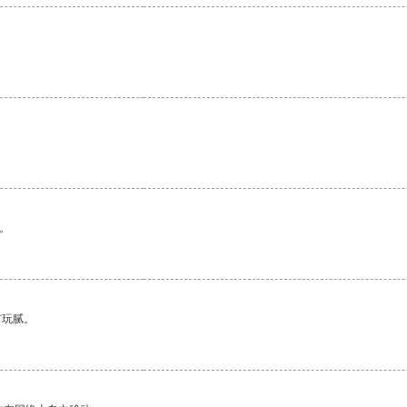
。
有玩腻。