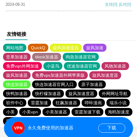
2024-08-31
支持
[0]
反对
[0]
友情链接
网站地图
QuickQ
旋风加速度器
旋风加速
坚果加速器
tiktok加速器
狗急加速器官网
免费vqn外网加速
小蓝鸟
优途加速器官网
风驰加速器
旋风加速器
免费vps加速器外网苹果版
旋风加速度器
快连加速器
快连加速器官网入口
原子加速器
快鸭加速器
快柠檬加速器
旋风加速度器
外网网址导航
软件中心
雷霆加速
狂飙加速器
哔咔漫画
瑞乐小说
小美
小美vpn
小美加速器
雷霆加速下载
海鸥加速度
雷霆加速版ins
雷霆加速
海鸥加速器下载
永久免费使用的加速器
下载