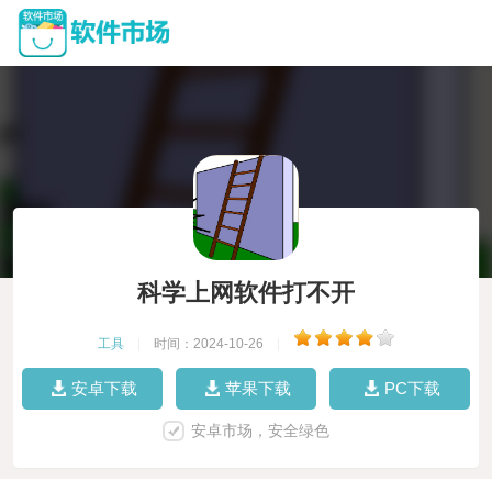
科学上网软件打不开
工具
|
时间：2024-10-26
|
安卓下载
苹果下载
PC下载
安卓市场，安全绿色